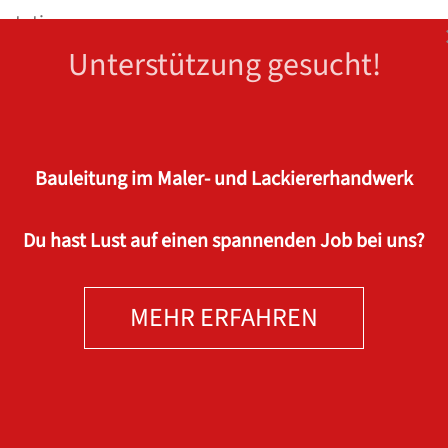
entation
Unterstützung gesucht!
Bauleitung im Maler- und Lackiererhandwerk
er und Lackiererhandwerk, vorzugsweise Meisterbrief
tion von Handwerksleistungen sowie in erfolgreicher
Du hast Lust auf einen spannenden Job bei uns?
ssige Arbeitsweise
ten
delst lösungsorientiert, hast ein authentisches, freund
MEHR ERFAHREN