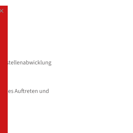
×
 Baustellenabwicklung
liches Auftreten und